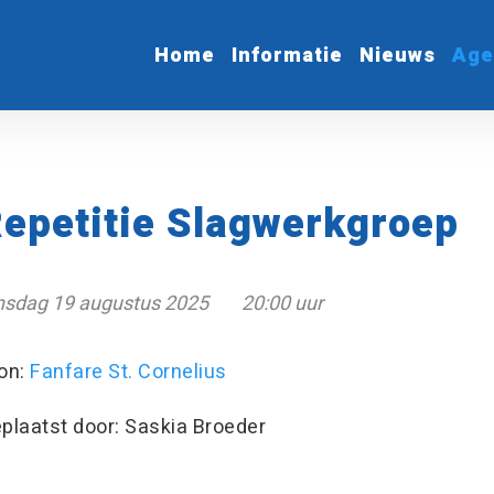
Home
Informatie
Nieuws
Age
epetitie Slagwerkgroep
nsdag 19 augustus 2025
20:00 uur
on:
Fanfare St. Cornelius
plaatst door: Saskia Broeder