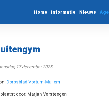
Home
Informatie
Nieuws
Age
uitengym
ensdag 17 december 2025
on:
Dorpsblad Vortum-Mullem
plaatst door: Marjan Versteegen