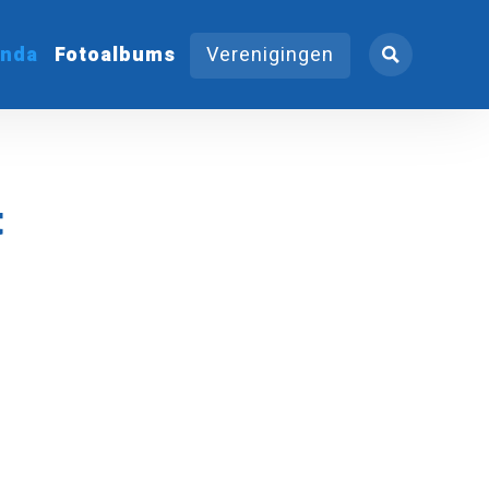
nda
Fotoalbums
Verenigingen
t