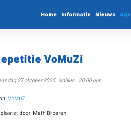
Home
Informatie
Nieuws
Age
epetitie VoMuZi
andag 27 oktober 2025
knillus
20:00 uur
on:
VoMuZi
plaatst door: Math Broeren