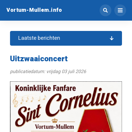
Vortum-Mullem.info
Laatste berichten
Uitzwaaiconcert
publicatiedatum: vrijdag 03 juli 2026