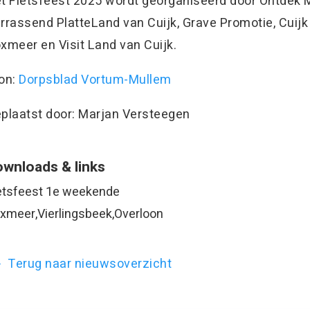
t Fietsfeest 2025 wordt georganiseerd door Ontdek Mi
rrassend PlatteLand van Cuijk, Grave Promotie, Cuijk
xmeer en Visit Land van Cuijk.
on:
Dorpsblad Vortum-Mullem
plaatst door: Marjan Versteegen
wnloads & links
etsfeest 1e weekende
xmeer,Vierlingsbeek,Overloon
Terug naar nieuwsoverzicht