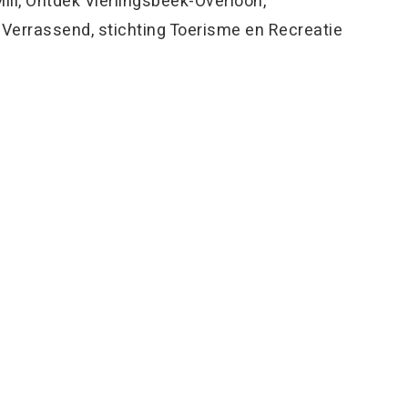
ll, Ontdek Vierlingsbeek-Overloon,
 Verrassend, stichting Toerisme en Recreatie