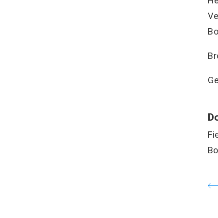
He
Ve
Bo
Br
Ge
Do
Fi
Bo