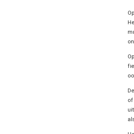
Op
He
mu
on
Op
fi
oo
De
of
ui
al