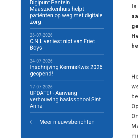
Digipunt Pantein
In
Maasziekenhuis helpt
patiënten op weg met digitale
aa
zorg
ge
26-07-2026
He
O.N.I. verliest nipt van Friet
he
Boys
24-07-2026
Inschrijving KermisKwis 2026
geopend!
He
we
17-07-2026
UPDATE! - Aanvang
be
verbouwing basisschool Sint
Anna
Op
On
Meer nieuwsberichten
Ma
mu