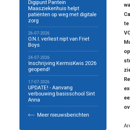
Digipunt Pantein
wa
Maasziekenhuis helpt
Ca
patiënten op weg met digitale
zorg
te
VO
26-07-2026
O.N.I. verliest nipt van Friet
Mu
Boys
op
24-07-2026
st
Inschrijving KermisKwis 2026
geopend!
zi
Re
17-07-2026
UPDATE! - Aanvang
ex
verbouwing basisschool Sint
ee
Anna
ov
Meer nieuwsberichten
Ar