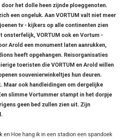
n door het dolle heen zijnde ploeggenoten.
 zich een ongeluk. Aan VORTUM valt niet meer
enen tv - kijkers op alle continenten zien
t onsterfelijk, VORTUM ook en Vortum -
 voor Arold een monument laten aanrukken,
adions heeft opgehangen. Reisorganisaties
gierige toeristen die VORTUM en Arold willen
 openen souvenierwinkeltjes hun deuren.
k. Maar ook handleidingen om dergelijke
. Een slimme Vortummer stampt in het dorpje
igens geen bed zullen zien uit. Zijn
d.
ek en Hoe hang ik in een stadion een spandoek