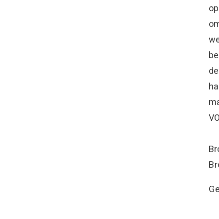
op
om
we
be
de
ha
ma
VO
Br
Br
Ge