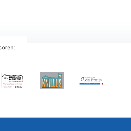
soren: