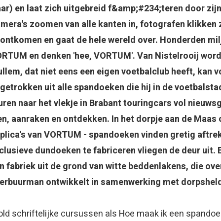
ar) en laat zich uitgebreid f&amp;#234;teren door zij
mera's zoomen van alle kanten in, fotografen klikken
 ontkomen en gaat de hele wereld over. Honderden miljo
RTUM en denken 'hee, VORTUM'. Van Nistelrooij word
llem, dat niet eens een eigen voetbalclub heeft, kan
getrokken uit alle spandoeken die hij in de voetbalst
uren naar het vlekje in Brabant touringcars vol nieuws
en, aanraken en ontdekken. In het dorpje aan de Maas
plica's van VORTUM - spandoeken vinden gretig aftre
clusieve dundoeken te fabriceren vliegen de deur uit
n fabriek uit de grond van witte beddenlakens, die over
erbuurman ontwikkelt in samenwerking met dorpshel
old schriftelijke cursussen als Hoe maak ik een spando