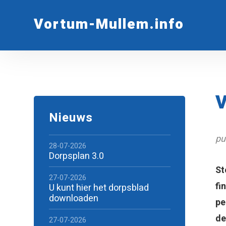
Vortum-Mullem.info
Nieuws
pu
28-07-2026
Dorpsplan 3.0
St
27-07-2026
fi
U kunt hier het dorpsblad
downloaden
pe
de
27-07-2026