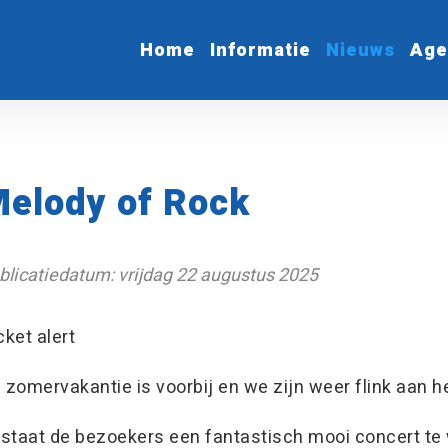
Home
Informatie
Nieuws
Age
elody of Rock
blicatiedatum: vrijdag 22 augustus 2025
cket alert
 zomervakantie is voorbij en we zijn weer flink aan 
 staat de bezoekers een fantastisch mooi concert te