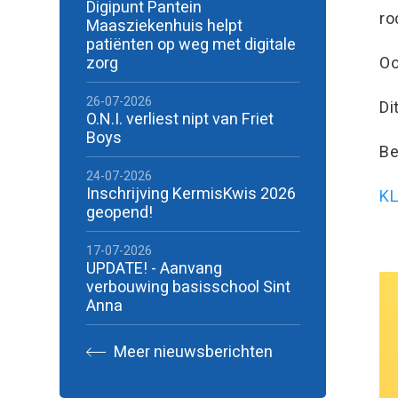
Digipunt Pantein
ro
Maasziekenhuis helpt
patiënten op weg met digitale
zorg
O
26-07-2026
Di
O.N.I. verliest nipt van Friet
Boys
Be
24-07-2026
Inschrijving KermisKwis 2026
KL
geopend!
17-07-2026
UPDATE! - Aanvang
verbouwing basisschool Sint
Anna
Meer nieuwsberichten