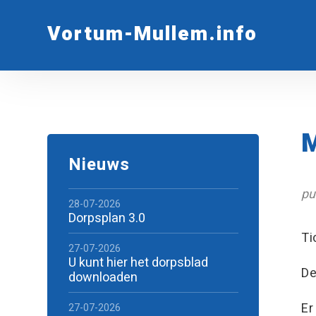
Vortum-Mullem.info
M
Nieuws
pu
28-07-2026
Dorpsplan 3.0
Ti
27-07-2026
U kunt hier het dorpsblad
De
downloaden
Er
27-07-2026