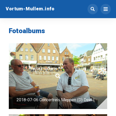
Vortum-Mullem.info
Fotoalbums
2018-07-06 Concertreis Meppen (D) Deel I