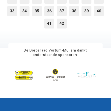
33
34
35
36
37
38
39
40
41
42
De Dorpsraad Vortum-Mullem dankt
onderstaande sponsoren: