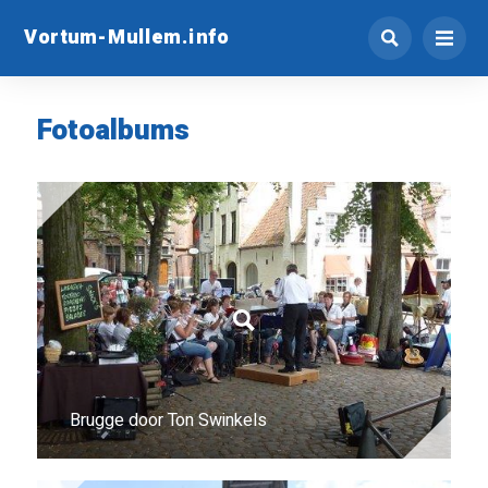
Vortum-Mullem.info
Fotoalbums
Brugge door Ton Swinkels