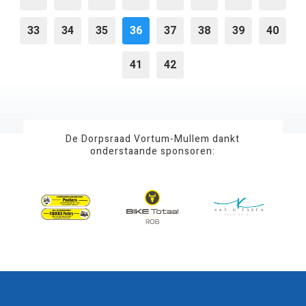
33
34
35
36
37
38
39
40
41
42
De Dorpsraad Vortum-Mullem dankt
onderstaande sponsoren: