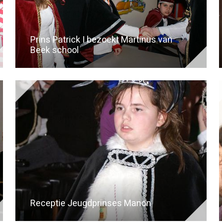
Prins Patrick I bezoekt Martinus van
Beek school
Receptie Jeugdprinses Manon