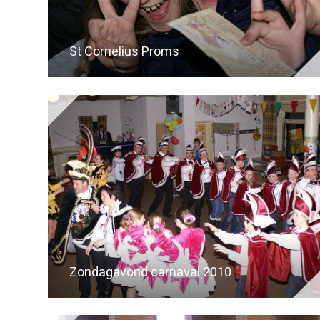
St Cornelius Proms
Zondagavond carnaval 2010