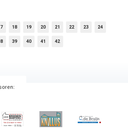
17
18
19
20
21
22
23
24
38
39
40
41
42
soren: