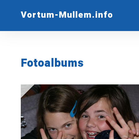
Vortum-Mullem.info
Fotoalbums