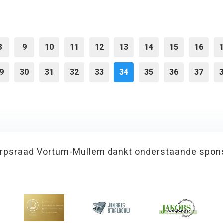
8
9
10
11
12
13
14
15
16
9
30
31
32
33
34
35
36
37
rpsraad Vortum-Mullem dankt onderstaande spon