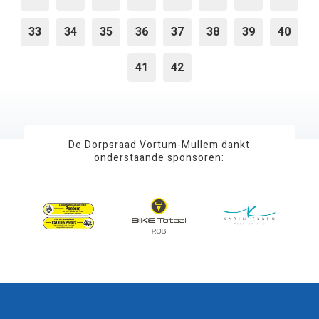
33
34
35
36
37
38
39
40
41
42
De Dorpsraad Vortum-Mullem dankt
onderstaande sponsoren: