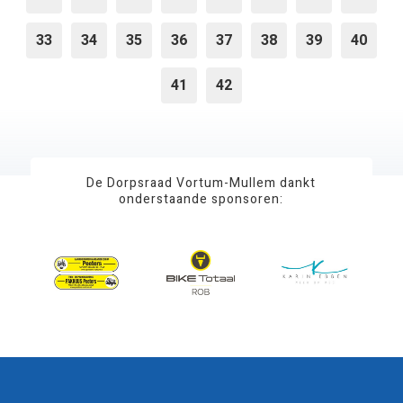
33
34
35
36
37
38
39
40
41
42
De Dorpsraad Vortum-Mullem dankt
onderstaande sponsoren: