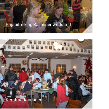
Prijsuitreiking Ballonnenwedstrijd
Kerstmarktconcert