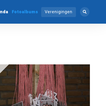
nda
Fotoalbums
Verenigingen