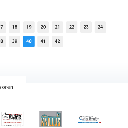
17
18
19
20
21
22
23
24
38
39
40
41
42
soren: