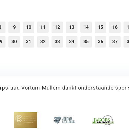
8
9
10
11
12
13
14
15
16
9
30
31
32
33
34
35
36
37
rpsraad Vortum-Mullem dankt onderstaande spon