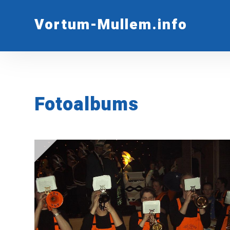
Vortum-Mullem.info
Fotoalbums