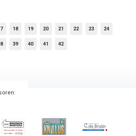
17
18
19
20
21
22
23
24
38
39
40
41
42
soren: