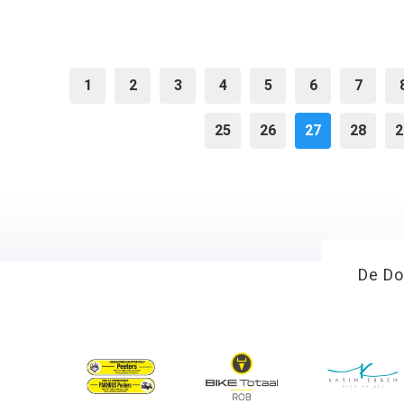
1
2
3
4
5
6
7
25
26
27
28
2
De Do