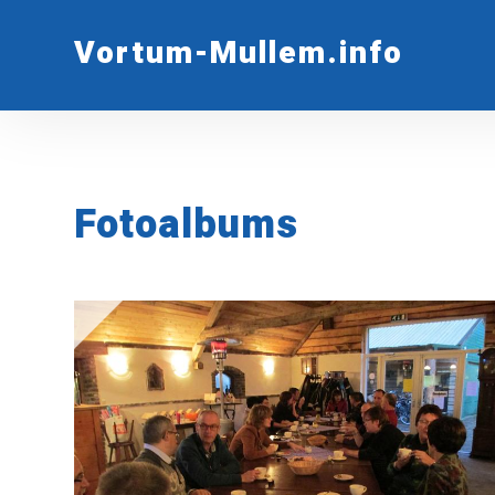
Vortum-Mullem.info
Fotoalbums