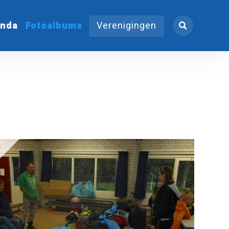
nda
Fotoalbums
Verenigingen