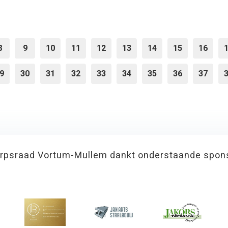
8
9
10
11
12
13
14
15
16
9
30
31
32
33
34
35
36
37
rpsraad Vortum-Mullem dankt onderstaande spon