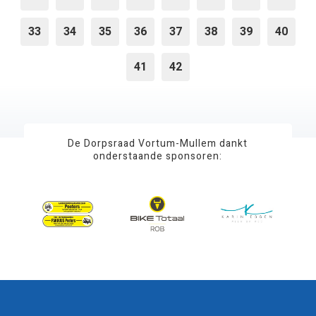
33
34
35
36
37
38
39
40
41
42
De Dorpsraad Vortum-Mullem dankt
onderstaande sponsoren: