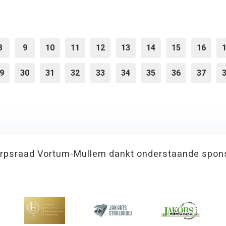
8
9
10
11
12
13
14
15
16
9
30
31
32
33
34
35
36
37
rpsraad Vortum-Mullem dankt onderstaande spon