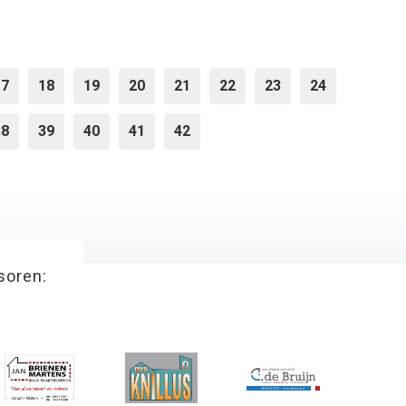
17
18
19
20
21
22
23
24
38
39
40
41
42
soren: