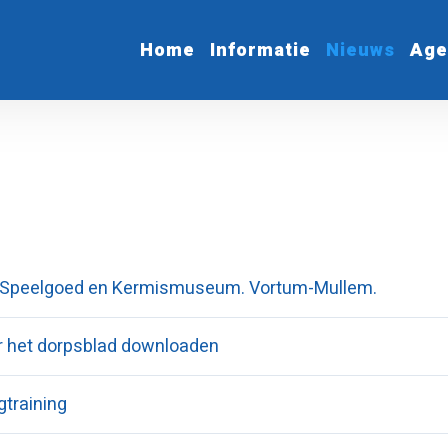
Home
Informatie
Nieuws
Age
 Speelgoed en Kermismuseum. Vortum-Mullem.
er het dorpsblad downloaden
gtraining