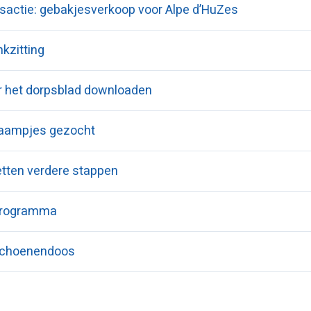
asactie: gebakjesverkoop voor Alpe d’HuZes
kzitting
er het dorpsblad downloaden
raampjes gezocht
tten verdere stappen
programma
schoenendoos