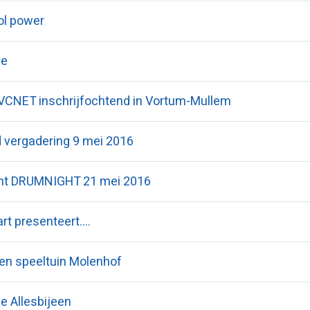
ol power
ie
VCNET inschrijfochtend in Vortum-Mullem
 vergadering 9 mei 2016
cht DRUMNIGHT 21 mei 2016
t presenteert....
gen speeltuin Molenhof
e Allesbijeen