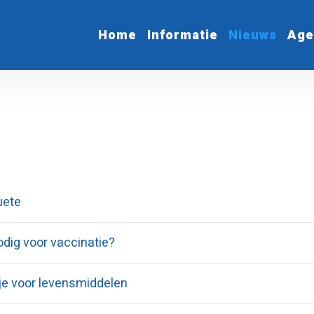
Home
Informatie
Nieuws
Age
uete
odig voor vaccinatie?
je voor levensmiddelen