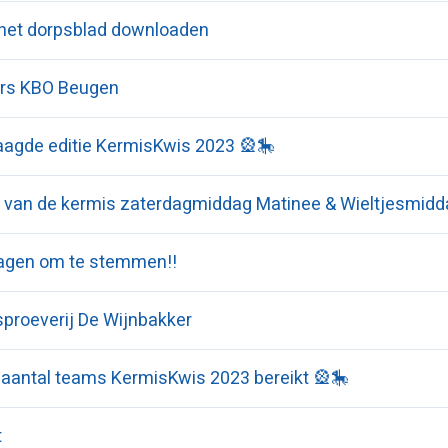
 het dorpsblad downloaden
rs KBO Beugen
aagde editie KermisKwis 2023 🎡🎠
 van de kermis zaterdagmiddag Matinee & Wieltjesmidd
agen om te stemmen!!
sproeverij De Wijnbakker
aantal teams KermisKwis 2023 bereikt 🎡🎠
t