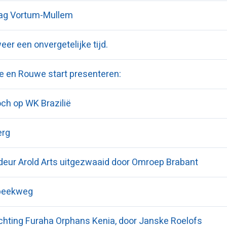
dag Vortum-Mullem
er een onvergetelijke tijd.
e en Rouwe start presenteren:
och op WK Brazilië
erg
ur Arold Arts uitgezwaaid door Omroep Brabant
nbeekweg
tichting Furaha Orphans Kenia, door Janske Roelofs