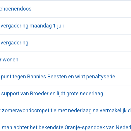
schoenendoos
vergadering maandag 1 juli
vergadering
ar wonen
t punt tegen Bannies Beesten en wint penaltyserie
t support van Broeder en lijdt grote nederlaag
art zomeravondcompetitie met nederlaag na vermakelijk d
de man achter het bekendste Oranje-spandoek van Neder