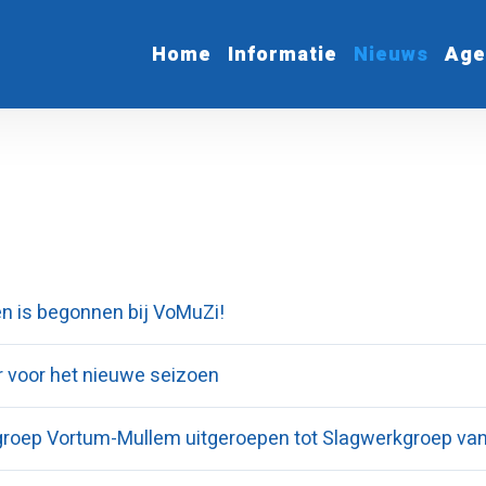
Home
Informatie
Nieuws
Age
en is begonnen bij VoMuZi!
ar voor het nieuwe seizoen
roep Vortum-Mullem uitgeroepen tot Slagwerkgroep va