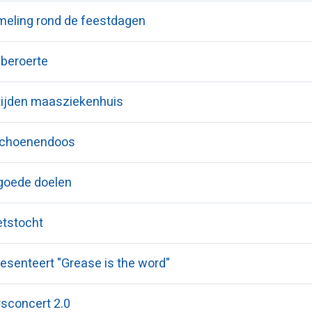
meling rond de feestdagen
 beroerte
ijden maasziekenhuis
schoenendoos
 goede doelen
ietstocht
esenteert "Grease is the word"
sconcert 2.0