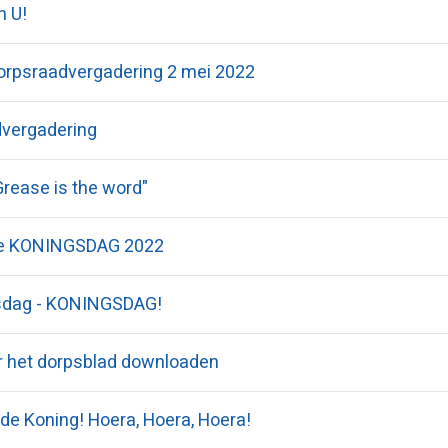
n U!
orpsraadvergadering 2 mei 2022
vergadering
Grease is the word"
e KONINGSDAG 2022
sdag - KONINGSDAG!
er het dorpsblad downloaden
 de Koning! Hoera, Hoera, Hoera!